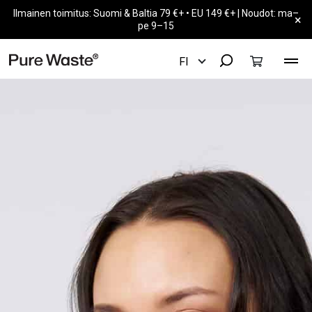
Ilmainen toimitus: Suomi & Baltia 79 €+ • EU 149 €+ | Noudot: ma–
×
pe 9–15