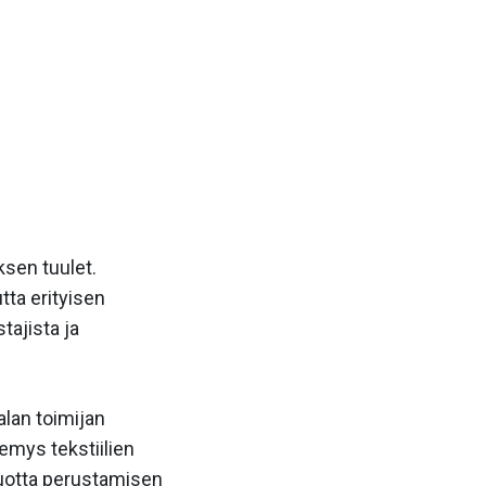
sen tuulet.
ta erityisen
ajista ja
lan toimijan
kemys tekstiilien
vuotta perustamisen