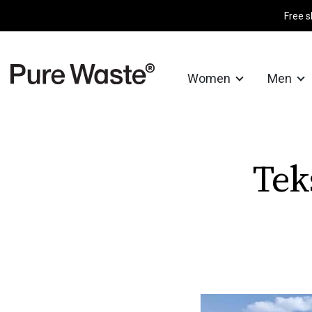
Free s
Women
Men
Tek