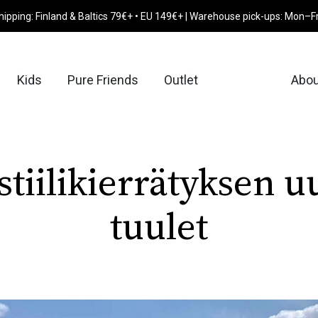
hipping: Finland & Baltics 79€+ • EU 149€+ | Warehouse pick-ups: Mon–F
Kids
Pure Friends
Outlet
Abou
stiilikierrätyksen u
tuulet