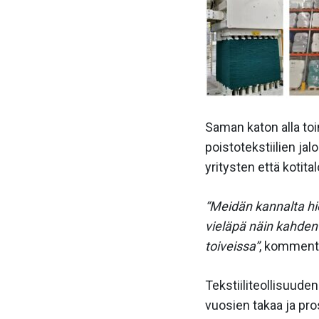
Saman katon alla to
poistotekstiilien ja
yritysten että kotit
“Meidän kannalta hie
vieläpä näin kahden l
toiveissa”
, kommento
Tekstiiliteollisuude
vuosien takaa ja pro