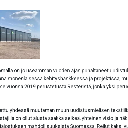
tamalla on jo useamman vuoden ajan puhaltaneet uudistuk
a monenlaisessa kehityshankkeessa ja projektissa, mut
vuonna 2019 perustetusta Resteristä, jonka yksi perust
.
ettu yhdessä muutaman muun uudistusmielisen tekstiilia
stajilla on ollut alusta saakka selkeä, yhteinen visio ja nä
kojalostuksen mahdollisuuksista Suomessa. Reilut kaksi 