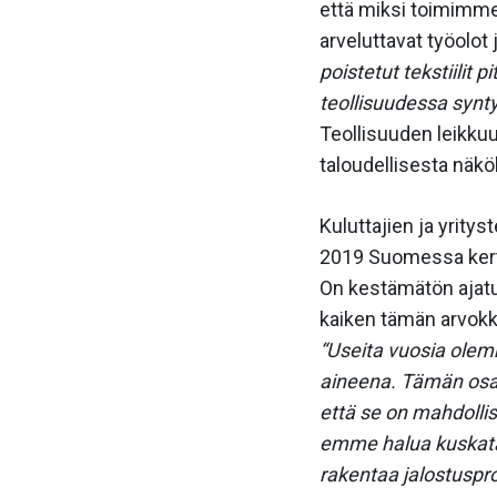
että miksi toimimme
arveluttavat työolot
poistetut tekstiilit
teollisuudessa synty
Teollisuuden leikku
taloudellisesta näkö
Kuluttajien ja yritys
2019 Suomessa kertyi
On kestämätön ajatu
kaiken tämän arvokk
“Useita vuosia olem
aineena. Tämän osal
että se on mahdolli
emme halua kuskata p
rakentaa jalostuspr