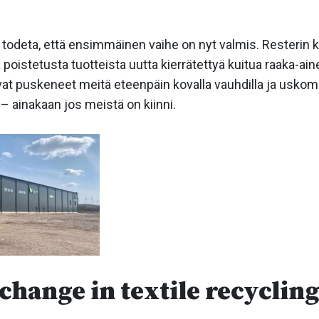
deta, että ensimmäinen vaihe on nyt valmis. Resterin ko
ä poistetusta tuotteista uutta kierrätettyä kuitua raaka-
at puskeneet meitä eteenpäin kovalla vauhdilla ja uskomm
– ainakaan jos meistä on kiinni.
change in textile recyclin