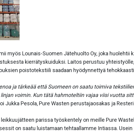
imii myös Lounais-Suomen Jätehuolto Oy, joka huolehtii k
lostuksesta kierrätyskuiduksi. Laitos perustuu yhteistyölle
alouksien poistotekstiili saadaan hyödynnettyä tehokkaasti
noa ja tärkeää että Suomeen on saatu toimiva tekstiilien
injan voimin. Kun tätä hahmoteltiin vajaa viisi vuotta sit
i Jukka Pesola, Pure Wasten perustajaosakas ja Resterin
n leikkuujätteen parissa työskentely on meille Pure Wastela
sessit on saatu luistamaan tehtaallamme Intiassa. Usein 