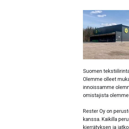
Suomen tekstiilirin
Olemme olleet mukan
innoissamme olemme 
omistajista olemme
Rester Oy on perust
kanssa. Kaikilla peru
kierrätyksen ja jat