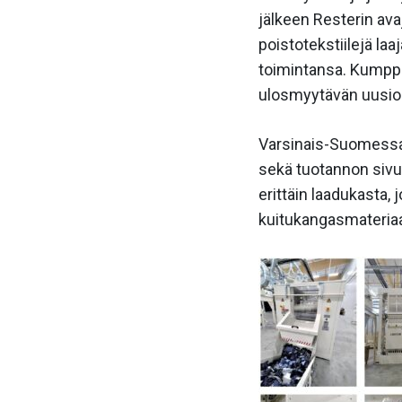
jälkeen Resterin av
poistotekstiilejä laa
toimintansa. Kumppa
ulosmyytävän uusio
Varsinais-Suomessa 
sekä tuotannon sivuv
erittäin laadukasta, 
kuitukangasmateriaal