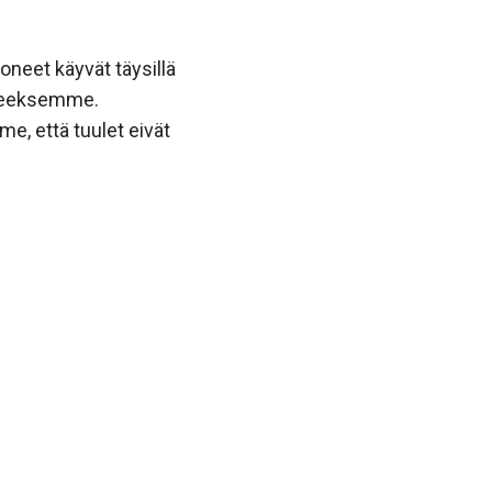
neet käyvät täysillä
aineeksemme.
e, että tuulet eivät
g