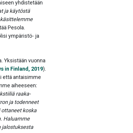
miseen yhdistetään
t ja käytöstä
sa käsittelemme
tää Pesola.
isi ympäristö- ja
sia. Yksistään vuonna
s in Finland, 2019
).
i että antaisimme
aamme aiheeseen:
tiiliä raaka-
ron ja todenneet
i ottaneet koska
sin. Haluamme
 jalostuksesta