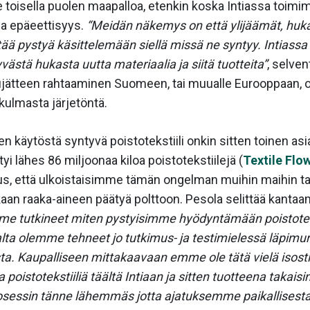
 toisella puolen maapalloa, etenkin koska Intiassa toimi
 ja epäeettisyys.
“Meidän näkemys on että ylijäämät, huka
 pitää pystyä käsittelemään siellä missä ne syntyy. Intias
västä hukasta uutta materiaalia ja siitä tuotteita”
, selven
ujätteen rahtaaminen Suomeen, tai muualle Eurooppaan, ol
kulmasta järjetöntä.
ten käytöstä syntyvä poistotekstiili onkin sitten toinen a
 lähes 86 miljoonaa kiloa poistotekstiilejä (
Textile Flow
s, että ulkoistaisimme tämän ongelman muihin maihin ta
aan raaka-aineen päätyä polttoon. Pesola selittää kant
me tutkineet miten pystyisimme hyödyntämään poistoteks
ta olemme tehneet jo tutkimus- ja testimielessä läpimur
sta. Kaupalliseen mittakaavaan emme ole tätä vielä isost
oistotekstiiliä täältä Intiaan ja sitten tuotteena takai
osessin tänne lähemmäs jotta ajatuksemme paikallisesta