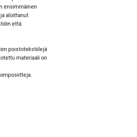
pan ensimmäinen
ja aloittanut
ilin että
en poistotekstiilejä
otettu materiaali on
komposiitteja.