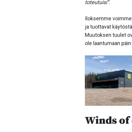
toteutuisi”
.
Iloksemme voimme to
ja tuottavat käytöst
Muutoksen tuulet ov
ole laantumaan päin 
Winds of 