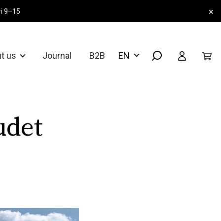
×
ri 9–15
t us
Journal
B2B
udet