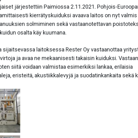
ajaiset järjestettiin Paimiossa 2.11.2021. Pohjois-Euroo
jamittaisesti kierrätyskuiduksi avaava laitos on nyt valmis 
nuuksien solmiminen sekä vastaanotettavan poistoteksti
kuidun osalta käy kuumana.
sijaitsevassa laitoksessa Rester Oy vastaanottaa yrityst
irtoja ja avaa ne mekaanisesti takaisin kuiduksi. Vastaan
joten siitä voidaan valmistaa esimerkiksi lankaa, erilaisia
eja, eristeitä, akustiikkalevyjä ja suodatinkankaita sekä 